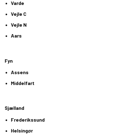
Varde
Vejle C
Vejle N
Aars
Fyn
Assens
Middelfart
Sjælland
Frederikssund
Helsingør