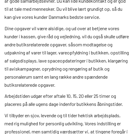
af gode samarbejdsevner. Du kan lide kundekontakt og er god
til at tale med mennesker. Du vil blive lært grundigt op, så du
kan give vores kunder Danmarks bedste service.
Dine opgaver vil være alsidige, og ud over at betjene vores
kunder i kassen, give råd og vejledning, vil du også skulle udføre
andre butiksrelaterede opgaver, såsom modtagelse og
udpakning af varer til lager, vareopfyldning i butikken, opstilling
af salgsdisplays, lave spaceopdateringer i butikken, klargøring
til aviskampagner, oprydning og rengøring af butik og
personalerum samt en lang række andre spændende
butiksrelaterede opgaver.
Arbejdstiden udgør efter aftale 10, 15, 20 eller 25 timer og
placeres på alle ugens dage indenfor butikkens åbningstider.
Vi tilbyder en sjov, levende og til tider hektisk arbejdsplads,
med rig mulighed for personlig udvikling. Vores indstilling er
professionel, men samtidig værdsætter vi, at tingene foregår i