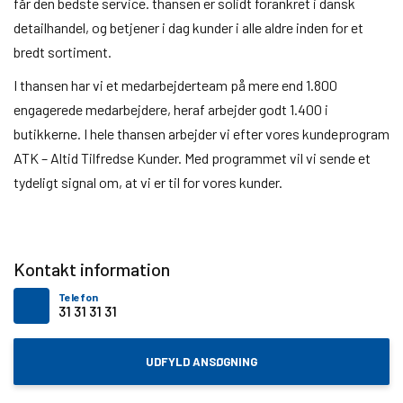
får den bedste service. thansen er solidt forankret i dansk
detailhandel, og betjener i dag kunder i alle aldre inden for et
bredt sortiment.
I thansen har vi et medarbejderteam på mere end 1.800
engagerede medarbejdere, heraf arbejder godt 1.400 i
butikkerne. I hele thansen arbejder vi efter vores kundeprogram
ATK – Altid Tilfredse Kunder. Med programmet vil vi sende et
tydeligt signal om, at vi er til for vores kunder.
Kontakt information
Telefon
31 31 31 31
UDFYLD ANSØGNING