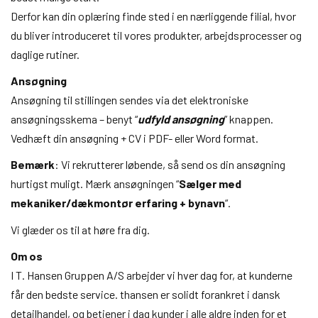
Derfor kan din oplæring finde sted i en nærliggende filial, hvor
du bliver introduceret til vores produkter, arbejdsprocesser og
daglige rutiner.
Ansøgning
Ansøgning til stillingen sendes via det elektroniske
ansøgningsskema – benyt “
udfyld ansøgning
” knappen.
Vedhæft din ansøgning + CV i PDF- eller Word format.
Bemærk
: Vi rekrutterer løbende, så send os din ansøgning
hurtigst muligt. Mærk ansøgningen “
Sælger med
mekaniker/dækmontør erfaring + bynavn
“.
Vi glæder os til at høre fra dig.
Om os
I T. Hansen Gruppen A/S arbejder vi hver dag for, at kunderne
får den bedste service. thansen er solidt forankret i dansk
detailhandel, og betjener i dag kunder i alle aldre inden for et